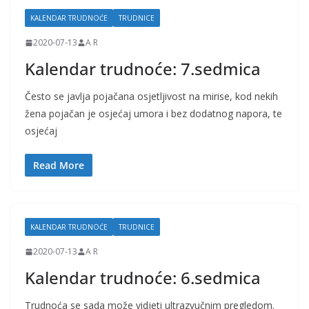
j
KALENDAR TRUDNOĆE
TRUDNICE
k
2020-07-13
A R
e
Kalendar trudnoće: 7.sedmica
i
t
Često se javlja pojačana osjetljivost na mirise, kod nekih
r
žena pojačan je osjećaj umora i bez dodatnog napora, te
u
osjećaj
d
Read More
n
i
c
e
KALENDAR TRUDNOĆE
TRUDNICE
2020-07-13
A R
Kalendar trudnoće: 6.sedmica
Trudnoća se sada može vidjeti ultrazvučnim pregledom.