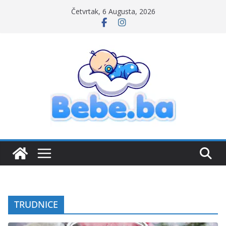
Skip
Četvrtak, 6 Augusta, 2026
to
content
P
o
r
t
a
l
z
a
TRUDNICE
m
a