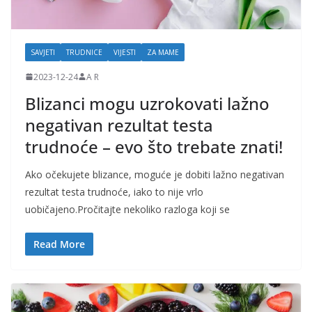
SAVJETI
TRUDNICE
VIJESTI
ZA MAME
2023-12-24
A R
Blizanci mogu uzrokovati lažno
negativan rezultat testa
trudnoće – evo što trebate znati!
Ako očekujete blizance, moguće je dobiti lažno negativan
rezultat testa trudnoće, iako to nije vrlo
uobičajeno.Pročitajte nekoliko razloga koji se
Read More