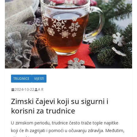
j
k
e
i
t
r
u
d
n
TRUDNICE
VIJESTI
i
2024-10-22
A R
c
Zimski čajevi koji su sigurni i
e
korisni za trudnice
U zimskom periodu, trudnice često traže tople napitke
koji će ih zagrijati i pomoći u očuvanju zdravlja. Međutim,