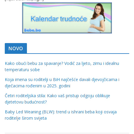
j
k
e
i
t
r
NOVO
u
Kako obući bebu za spavanje? Vodič za ljeto, zimu i idealnu
d
temperaturu sobe
n
Koja imena su roditelji u BiH najčešće davali djevojčicama i
i
dječacima rođenim u 2025. godini
c
Četiri roditeljska stila: Kako vaš pristup odgoju oblikuje
e
djetetovu budućnost?
Baby Led Weaning (BLW): trend u ishrani beba koji osvaja
roditelje širom svijeta