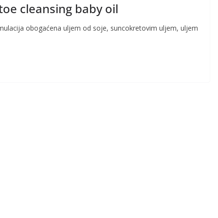
toe cleansing baby oil
ormulacija obogaćena uljem od soje, suncokretovim uljem, uljem