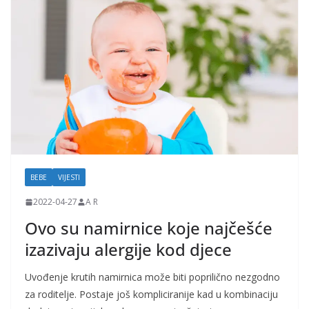
j
k
e
i
t
r
u
d
n
BEBE
VIJESTI
i
2022-04-27
A R
c
Ovo su namirnice koje najčešće
e
izazivaju alergije kod djece
Uvođenje krutih namirnica može biti poprilično nezgodno
za roditelje. Postaje još kompliciranije kad u kombinaciju