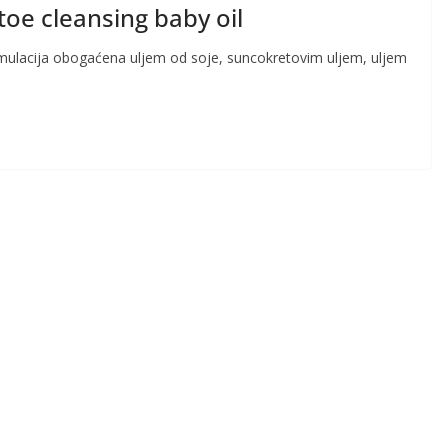
toe cleansing baby oil
ormulacija obogaćena uljem od soje, suncokretovim uljem, uljem