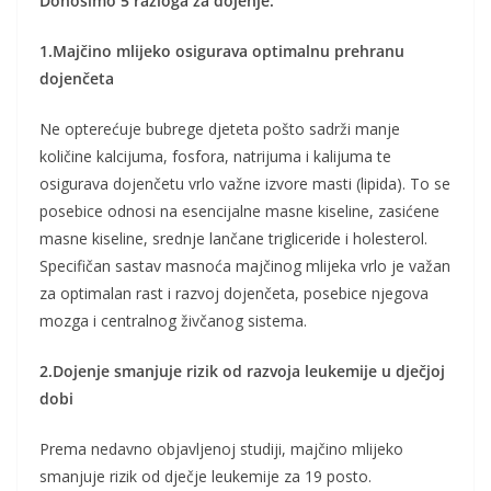
Donosimo 5 razloga za dojenje:
1.Majčino mlijeko osigurava optimalnu prehranu
dojenčeta
Ne opterećuje bubrege djeteta pošto sadrži manje
količine kalcijuma, fosfora, natrijuma i kalijuma te
osigurava dojenčetu vrlo važne izvore masti (lipida). To se
posebice odnosi na esencijalne masne kiseline, zasićene
masne kiseline, srednje lančane trigliceride i holesterol.
Specifičan sastav masnoća majčinog mlijeka vrlo je važan
za optimalan rast i razvoj dojenčeta, posebice njegova
mozga i centralnog živčanog sistema.
2.Dojenje smanjuje rizik od razvoja leukemije u dječjoj
dobi
Prema nedavno objavljenoj studiji, majčino mlijeko
smanjuje rizik od dječje leukemije za 19 posto.