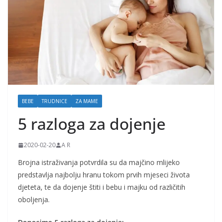
j
k
e
i
t
r
u
BEBE
TRUDNICE
ZA MAME
d
5 razloga za dojenje
n
i
2020-02-20
A R
c
e
Brojna istraživanja potvrdila su da majčino mlijeko
predstavlja najbolju hranu tokom prvih mjeseci života
djeteta, te da dojenje štiti i bebu i majku od različitih
oboljenja.