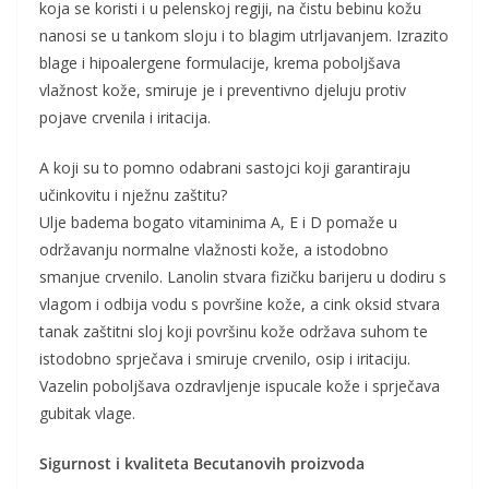
koja se koristi i u pelenskoj regiji, na čistu bebinu kožu
nanosi se u tankom sloju i to blagim utrljavanjem. Izrazito
blage i hipoalergene formulacije, krema poboljšava
vlažnost kože, smiruje je i preventivno djeluju protiv
pojave crvenila i iritacija.
A koji su to pomno odabrani sastojci koji garantiraju
učinkovitu i nježnu zaštitu?
Ulje badema bogato vitaminima A, E i D pomaže u
održavanju normalne vlažnosti kože, a istodobno
smanjue crvenilo. Lanolin stvara fizičku barijeru u dodiru s
vlagom i odbija vodu s površine kože, a cink oksid stvara
tanak zaštitni sloj koji površinu kože održava suhom te
istodobno sprječava i smiruje crvenilo, osip i iritaciju.
Vazelin poboljšava ozdravljenje ispucale kože i sprječava
gubitak vlage.
Sigurnost i kvaliteta Becutanovih proizvoda