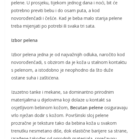
pelene. U prosjeku, tijekom jednog dana i noći, bit će
potrebno previti bebu i do osam puta, a kod
novorođenčadi i češće. Kad je beba malo starija pelene
treba mijenjati po potrebi ili svaka tri sata.
Izbor pelena
Izbor pelena jedna je od najvažnijih odluka, naročito kod
novorođenčadi, s obzirom da je koža u stalnom kontaktu
s pelenom, a istodobno je neophodno da što duže
ostane suha i zaštićena.
Izuzetno tanke i mekane, sa dominantno prirodnim
materijalima u dijelovima koji dolaze u kontakt sa
osjetljivom bebinom kožom,
Becutan pelene
osiguravaju
vrlo nježan dodir s kožom. Površinski sloj pelene
prozračne je teksture tako da bebina koža u svakom
trenutku nesmetano diše, dok elastične barijere sa strane,
izrađene također od prirodnih materijala, sprečavaju