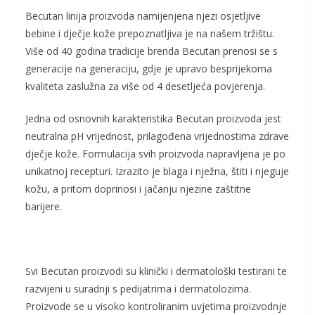
Becutan linija proizvoda namijenjena njezi osjetljive
bebine i dječje kože prepoznatljiva je na našem tržištu.
Više od 40 godina tradicije brenda Becutan prenosi se s
generacije na generaciju, gdje je upravo besprijekorna
kvaliteta zaslužna za više od 4 desetljeća povjerenja.
Jedna od osnovnih karakteristika Becutan proizvoda jest
neutralna pH vrijednost, prilagođena vrijednostima zdrave
dječje kože. Formulacija svih proizvoda napravljena je po
unikatnoj recepturi. Izrazito je blaga i nježna, štiti i njeguje
kožu, a pritom doprinosi i jačanju njezine zaštitne
barijere.
Svi Becutan proizvodi su klinički i dermatološki testirani te
razvijeni u suradnji s pedijatrima i dermatolozima.
Proizvode se u visoko kontroliranim uvjetima proizvodnje