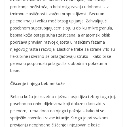
proticanje nečistoća, a bebi osiguravaju udobnost. Uz
iznimnu elastičnost i zračnu propustljivost, Becutan
pelene imaju i veliku moć brzog upijanja. Zahvaljujući
posebnom superupijajućem sloju u obliku mikrogranula,
bebina koža ostaje suha i zaštićena, a anatomski oblik
podržava pravilan razvoj djeteta u različitim fazama
njegovog rasta i razvoja. Elastične trake sa strane vrlo su
fleksibilne i izvrsno se prilagađovaju struku – kako bi se
pelena u potpunosti prilagodila slobodnim pokretima
bebe.
Čišćenje i njega bebine kože
Bebina koža je izuzetno nježna i osjetljiva i zbog toga joj,
posebno na onim dijelovima koji dolaze u kontakt s
pelenom, treba dodatna njega i pažnja – kako bi se
spriječilo crvenilo i razne iritacije. Stoga je pri svakom
previjanju neophodno čišćenje i njegovanje kože.