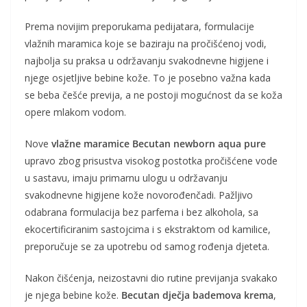
Prema novijim preporukama pedijatara, formulacije
vlažnih maramica koje se baziraju na pročišćenoj vodi,
najbolja su praksa u održavanju svakodnevne higijene i
njege osjetljive bebine kože. To je posebno važna kada
se beba češće previja, a ne postoji mogućnost da se koža
opere mlakom vodom.
Nove
vlažne maramice Becutan newborn
aqua pure
upravo zbog prisustva visokog postotka pročišćene vode
u sastavu, imaju primarnu ulogu u održavanju
svakodnevne higijene kože novorođenčadi. Pažljivo
odabrana formulacija bez parfema i bez alkohola, sa
ekocertificiranim sastojcima i s ekstraktom od kamilice,
preporučuje se za upotrebu od samog rođenja djeteta.
Nakon čišćenja, neizostavni dio rutine previjanja svakako
je njega bebine kože.
Becutan dječja bademova krema
,