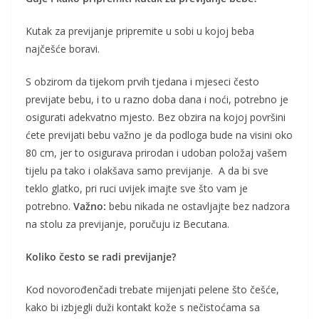
Kutak za previjanje pripremite u sobi u kojoj beba
najčešće boravi.
S obzirom da tijekom prvih tjedana i mjeseci često
previjate bebu, i to u razno doba dana i noći, potrebno je
osigurati adekvatno mjesto. Bez obzira na kojoj površini
ćete previjati bebu važno je da podloga bude na visini oko
80 cm, jer to osigurava prirodan i udoban položaj vašem
tijelu pa tako i olakšava samo previjanje. A da bi sve
teklo glatko, pri ruci uvijek imajte sve što vam je
potrebno.
Važno:
bebu nikada ne ostavljajte bez nadzora
na stolu za previjanje, poručuju iz Becutana.
Koliko često se radi previjanje?
Kod novorođenčadi trebate mijenjati pelene što češće,
kako bi izbjegli duži kontakt kože s nečistoćama sa