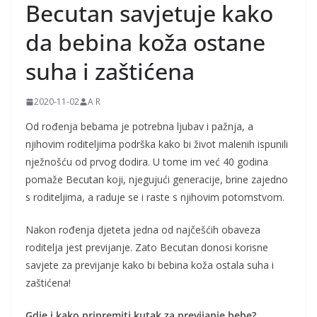
Becutan savjetuje kako
j
k
da bebina koža ostane
e
suha i zaštićena
i
t
2020-11-02
A R
r
Od rođenja bebama je potrebna ljubav i pažnja, a
u
njihovim roditeljima podrška kako bi život malenih ispunili
d
nježnošću od prvog dodira. U tome im već 40 godina
n
pomaže Becutan koji, njegujući generacije, brine zajedno
i
s roditeljima, a raduje se i raste s njihovim potomstvom.
c
Nakon rođenja djeteta jedna od najčešćih obaveza
e
roditelja jest previjanje. Zato Becutan donosi korisne
savjete za previjanje kako bi bebina koža ostala suha i
zaštićena!
Gdje i kako pripremiti kutak za previjanje bebe?