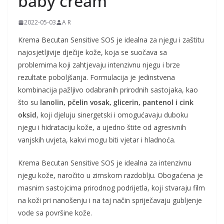
baby cream
2022-05-03
A R
Krema Becutan Sensitive SOS je idealna za njegu i zaštitu
najosjetljivije dječije kože, koja se suočava sa
problemima koji zahtjevaju intenzivnu njegu i brze
rezultate poboljšanja. Formulacija je jedinstvena
kombinacija pažljivo odabranih prirodnih sastojaka, kao
što su
lanolin, pčelin vosak, glicerin, pantenol i cink
oksid
, koji djeluju sinergetski i omogućavaju duboku
njegu i hidrataciju kože, a ujedno štite od agresivnih
vanjskih uvjeta, kakvi mogu biti vjetar i hladnoća.
Krema Becutan Sensitive SOS je idealna za intenzivnu
njegu kože, naročito u zimskom razdoblju. Obogaćena je
masnim sastojcima prirodnog podrijetla, koji stvaraju film
na koži pri nanošenju i na taj način spriječavaju gubljenje
vode sa površine kože.