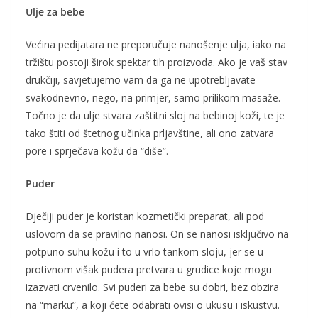
Ulje za bebe
Većina pedijatara ne preporučuje nanošenje ulja, iako na
tržištu postoji širok spektar tih proizvoda. Ako je vaš stav
drukčiji, savjetujemo vam da ga ne upotrebljavate
svakodnevno, nego, na primjer, samo prilikom masaže.
Točno je da ulje stvara zaštitni sloj na bebinoj koži, te je
tako štiti od štetnog učinka prljavštine, ali ono zatvara
pore i sprječava kožu da “diše”.
Puder
Dječiji puder je koristan kozmetički preparat, ali pod
uslovom da se pravilno nanosi. On se nanosi isključivo na
potpuno suhu kožu i to u vrlo tankom sloju, jer se u
protivnom višak pudera pretvara u grudice koje mogu
izazvati crvenilo. Svi puderi za bebe su dobri, bez obzira
na “marku”, a koji ćete odabrati ovisi o ukusu i iskustvu.