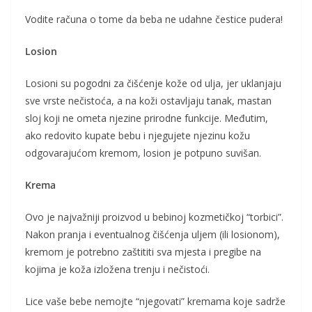
Vodite računa o tome da beba ne udahne čestice pudera!
Losion
Losioni su pogodni za čišćenje kože od ulja, jer uklanjaju
sve vrste nečistoća, a na koži ostavljaju tanak, mastan
sloj koji ne ometa njezine prirodne funkcije. Međutim,
ako redovito kupate bebu i njegujete njezinu kožu
odgovarajućom kremom, losion je potpuno suvišan.
Krema
Ovo je najvažniji proizvod u bebinoj kozmetičkoj “torbici”.
Nakon pranja i eventualnog čišćenja uljem (ili losionom),
kremom je potrebno zaštititi sva mjesta i pregibe na
kojima je koža izložena trenju i nečistoći.
Lice vaše bebe nemojte “njegovati” kremama koje sadrže