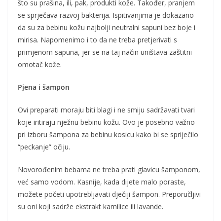
što su prašina, ili, pak, produkti kože. Također, pranjem
se sprječava razvoj bakterija. Ispitivanjima je dokazano
da su za bebinu kožu najbolji neutralni sapuni bez boje i
mirisa. Napomenimo i to da ne treba pretjerivati s
primjenom sapuna, jer se na taj način uništava zaštitni
omotač kože.
Pjena i šampon
Ovi preparati moraju biti blagi i ne smiju sadržavati tvari
koje iritiraju nježnu bebinu kožu. Ovo je posebno važno
pri izboru šampona za bebinu kosicu kako bi se spriječilo
“peckanje” očiju.
Novorođenim bebama ne treba prati glavicu šamponom,
već samo vodom. Kasnije, kada dijete malo poraste,
možete početi upotrebljavati dječiji šampon. Preporučljivi
su oni koji sadrže ekstrakt kamilice ili lavande.