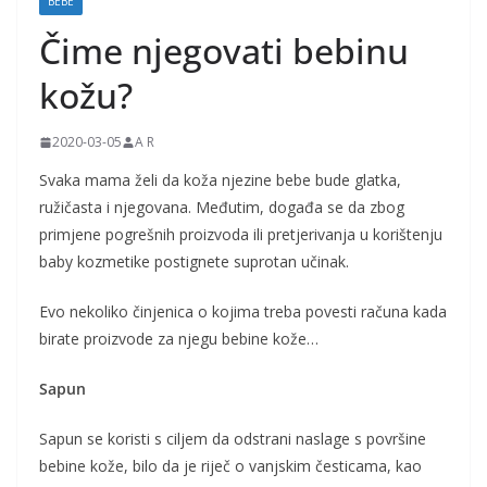
BEBE
j
Čime njegovati bebinu
k
e
kožu?
i
t
2020-03-05
A R
r
Svaka mama želi da koža njezine bebe bude glatka,
u
ružičasta i njegovana. Međutim, događa se da zbog
d
primjene pogrešnih proizvoda ili pretjerivanja u korištenju
baby kozmetike postignete suprotan učinak.
n
i
Evo nekoliko činjenica o kojima treba povesti računa kada
c
birate proizvode za njegu bebine kože…
e
Sapun
Sapun se koristi s ciljem da odstrani naslage s površine
bebine kože, bilo da je riječ o vanjskim česticama, kao