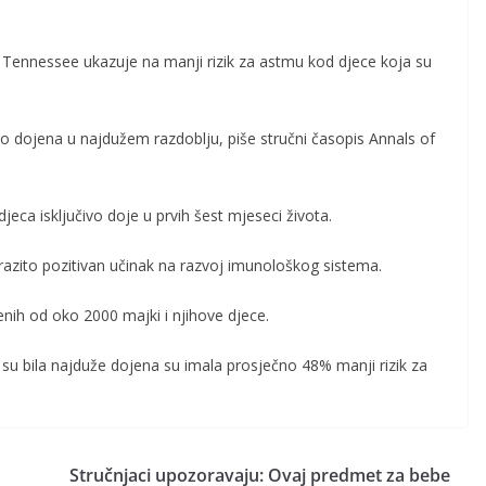
of Tennessee ukazuje na manji rizik za astmu kod djece koja su
čivo dojena u najdužem razdoblju, piše stručni časopis Annals of
eca isključivo doje u prvih šest mjeseci života.
razito pozitivan učinak na razvoj imunološkog sistema.
enih od oko 2000 majki i njihove djece.
su bila najduže dojena su imala prosječno 48% manji rizik za
Stručnjaci upozoravaju: Ovaj predmet za bebe