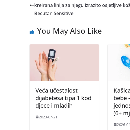
kreirana linija za njegu izrazito osjetljive ko
Becutan Sensitive
You May Also Like
Veća učestalost
Kašic
dijabetesa tipa 1 kod
bebe –
djece i mladih
jedno
(6+ mj
2023-07-21
2026-04