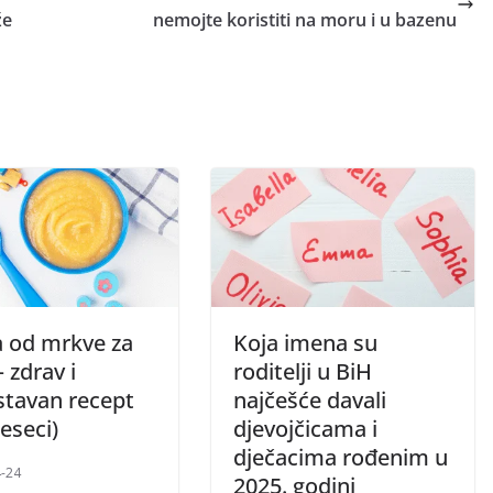
že
nemojte koristiti na moru i u bazenu
a od mrkve za
Koja imena su
 zdrav i
roditelji u BiH
stavan recept
najčešće davali
eseci)
djevojčicama i
dječacima rođenim u
-24
2025. godini