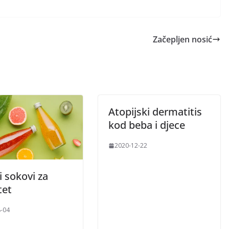
Začepljen nosić
Atopijski dermatitis
kod beba i djece
2020-12-22
 sokovi za
tet
-04