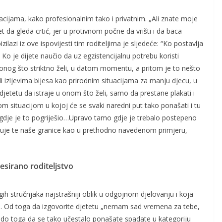
acijama, kako profesionalnim tako i privatnim. „Ali znate moje
t da gleda crtić, jer u protivnom počne da vrišti i da baca
izilazi iz ove ispovijesti tim roditeljima je sljedeće: “Ko postavlja
 Ko je dijete naučio da uz egzistencijalnu potrebu koristi
 onog što striktno želi, u datom momentu, a pritom je to nešto
ili izljevima bijesa kao prirodnim situacijama za manju djecu, u
 djetetu da istraje u onom što želi, samo da prestane plakati i
tom situacijom u kojoj će se svaki naredni put tako ponašati i tu
a gdje je to pogriješio…Upravo tamo gdje je trebalo postepeno
spituje te naše granice kao u prethodno navedenom primjeru,
sirano roditeljstvo
h stručnjaka najstrašniji oblik u odgojnom djelovanju i koja
u. Od toga da izgovorite djetetu „nemam sad vremena za tebe,
u“ do toga da se tako učestalo ponašate spadate u kategoriju