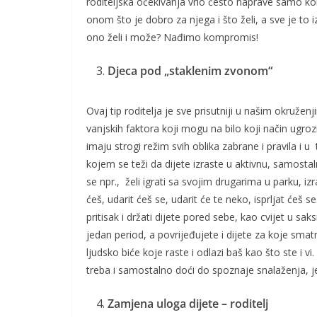
roditeljska očekivanja vrlo često naprave samo ko
onom što je dobro za njega i što želi, a sve je to 
ono želi i može? Nađimo kompromis!
Djeca pod „staklenim zvonom“
Ovaj tip roditelja je sve prisutniji u našim okružen
vanjskih faktora koji mogu na bilo koji način ugro
imaju strogi režim svih oblika zabrane i pravila i u
kojem se teži da dijete izraste u aktivnu, samostalnu
se npr., želi igrati sa svojim drugarima u parku, iz
ćeš, udarit ćeš se, udarit će te neko, isprljat ćeš
pritisak i držati dijete pored sebe, kao cvijet u sak
jedan period, a povrijeđujete i dijete za koje sma
ljudsko biće koje raste i odlazi baš kao što ste i 
treba i samostalno doći do spoznaje snalaženja, jer 
Zamjena uloga dijete – roditelj