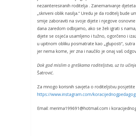
nezainteresiranih roditelja . Zanemarivanje djetet
„skriveni oblik nasilja.“ Uredu je da roditelj bude 
smije zaboraviti na svoje dijete i njegove osnovn
dana zaredom odbijamo, ako se želi igrati s nam
dijete se osjeća usamljeno i tužno, ogorčeno i iza
u upitnom obliku posmatrate kao „gluposti“, sutra
jer nema kome, jer zna i naučilo je onaj vaš odgov
Dok god mislim o greškama roditeljstva, uz to učinje
Šatrović.
Za mnogo korisnih savjeta o roditeljstvu posjetite 
https://www.instagram.com/koracijednogpedagog
Email: merima199691@hotmail.com i koracijedn