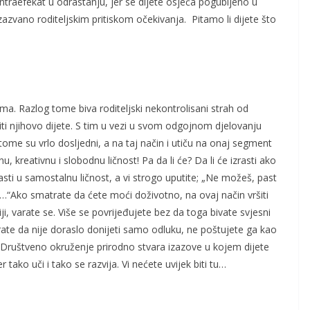
ntraefekat u odrastanju, jer se dijete osjeća pogubljeno u
izazvano roditeljskim pritiskom očekivanja. Pitamo li dijete što
jima. Razlog tome biva roditeljski nekontrolisani strah od
ziti njihovo dijete. S tim u vezi u svom odgojnom djelovanju
 tome su vrlo dosljedni, a na taj način i utiču na onaj segment
, kreativnu i slobodnu ličnost! Pa da li će? Da li će izrasti ako
rasti u samostalnu ličnost, a vi strogo uputite; „Ne možeš, past
 se…“Ako smatrate da ćete moći doživotno, na ovaj način vršiti
siji, varate se. Više se povrijeđujete bez da toga bivate svjesni
trate da nije doraslo donijeti samo odluku, ne poštujete ga kao
vi. Društveno okruženje prirodno stvara izazove u kojem dijete
tako uči i tako se razvija. Vi nećete uvijek biti tu…