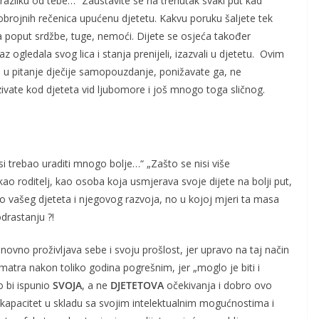
a razliku od tebe…“ Zaustavite se na trenutak svaki put kad
obrojnih rečenica upućenu djetetu. Kakvu poruku šaljete tek
poput srdžbe, tuge, nemoći. Dijete se osjeća također
 ogledala svog lica i stanja prenijeli, izazvali u djetetu. Ovim
 u pitanje dječije samopouzdanje, ponižavate ga, ne
zivate kod djeteta vid ljubomore i još mnogo toga sličnog.
i trebao uraditi mnogo bolje…“ „Zašto se nisi više
ao roditelj, kao osoba koja usmjerava svoje dijete na bolji put,
do vašeg djeteta i njegovog razvoja, no u kojoj mjeri ta masa
drastanju ?!
novno proživljava sebe i svoju prošlost, jer upravo na taj način
 smatra nakon toliko godina pogrešnim, jer „moglo je biti i
o bi ispunio
SVOJA
, a ne
DJETETOVA
očekivanja i dobro ovo
oj kapacitet u skladu sa svojim intelektualnim mogućnostima i