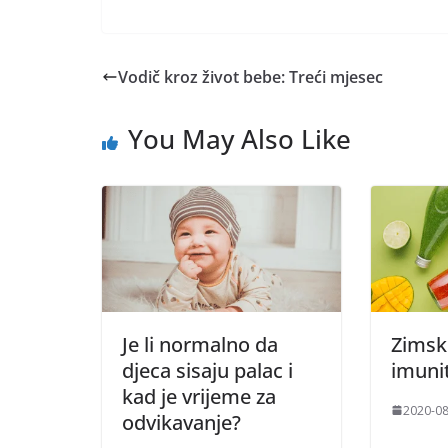
Vodič kroz život bebe: Treći mjesec
You May Also Like
Je li normalno da
Zimski
djeca sisaju palac i
imuni
kad je vrijeme za
2020-08
odvikavanje?