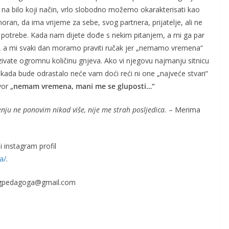
a na bilo koji način, vrlo slobodno možemo okarakterisati kao
umoran, da ima vrijeme za sebe, svog partnera, prijatelje, ali ne
e potrebe. Kada nam dijete dođe s nekim pitanjem, a mi ga par
a, a mi svaki dan moramo praviti ručak jer „nemamo vremena“
zivate ogromnu količinu gnjeva. Ako vi njegovu najmanju sitnicu
 kada bude odrastalo neće vam doći reći ni one „najveće stvari“
or „
nemam vremena, mani me se gluposti…“
nju ne ponovim nikad više, nije me strah posljedica.
– Merima
i instagram profil
a/
.
ogpedagoga@gmail.com