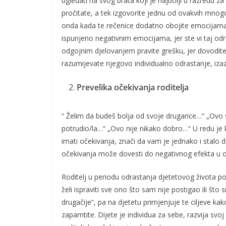
ugledati na svog brata koji je najbolji u razredu z
pročitate, a tek izgovorite jednu od ovakvih mnog
onda kada te rečenice dodatno obojite emocijama 
ispunjeno negativnim emocijama, jer ste vi taj odraz
odgojnim djelovanjem pravite grešku, jer dovodite
razumijevate njegovo individualno odrastanje, iza
Prevelika očekivanja roditelja
“ Želim da budeš bolja od svoje drugarice…“ „Ovo s
potrudio/la…“ „Ovo nije nikako dobro…“ U redu je k
imati očekivanja, znači da vam je jednako i stalo 
očekivanja može dovesti do negativnog efekta u o
Roditelj u periodu odrastanja djetetovog života po
želi ispraviti sve ono što sam nije postigao ili što
drugačije“, pa na djetetu primjenjuje te ciljeve kak
zapamtite. Dijete je individua za sebe, razvija sv