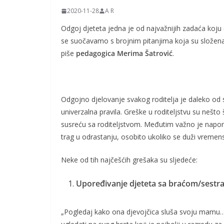
2020-11-28
A R
Odgoj djeteta jedna je od najvažnijih zadaća koju
se suočavamo s brojnim pitanjima koja su složena i
piše
pedagogica Merima Šatrović
.
Odgojno djelovanje svakog roditelja je daleko od
univerzalna pravila. Greške u roditeljstvu su nešto
susreću sa roditeljstvom. Međutim važno je napom
trag u odrastanju, osobito ukoliko se duži vremens
Neke od tih najčešćih grešaka su sljedeće:
Upoređivanje djeteta sa braćom/sestr
„Pogledaj kako ona djevojčica sluša svoju mamu…