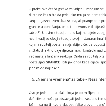
U praksi sve češća greška za vidjeti u mnogim situ
dijete ne želi ništa da jede, ako mu ja ne dam table
tanjir…“ Jasna i zamisliva scena, ali pitanje koje pro
granice u ponašanju, osobito takvom, vi ili dijete?!
tablet?“ U ovim situacijama, u kojima dijete zbog
neprihvatljivo oboji situaciju svojim „tantrumima“ 
kojima roditelj postane najslabije biće, pa dopusti
vrištati, direktno daje djetetu moć i kontrolu nad 
već nastaje lančana reakcija. Onda se roditelj pit
postavljati
GRANICE
i biti jak onda kada dijete i
jednim od najčešćih.
„Nemam vremena“ za tebe – Nezaintere
Ovo je jedna od grešaka koja je po mišljenju mnogi
definitivno može predstavljati jednu zasebnu tem
još mi samo ti i tvoje gluposti falite u ovom dan