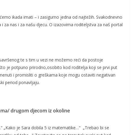
 ćemo ikada imati – i zasigurno jedna od najtežih. Svakodnevno
 za nas i za našu djecu. O izazovima roditeljstva za naš portal
 savršenog te s tim u vezi ne možemo reći da postoje
 što je potpuno prirodno,osobito kod roditelja koji se prvi put
enuti i promisliti o greškama koje mogu ostaviti negativan
ki period ponavljaju.
ama/ drugom djecom iz okoline
“ „Kako je Sara dobila 5 iz matematike…“ „Trebao bi se