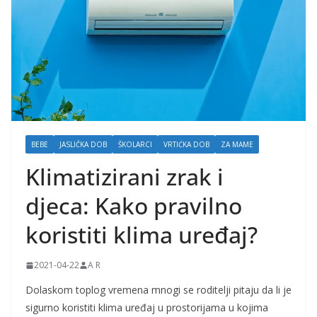
j
k
e
i
t
r
u
BEBE
JASLIČKA DOB
ŠKOLARCI
VRTIĆKA DOB
ZA MAME
d
Klimatizirani zrak i
n
i
djeca: Kako pravilno
c
koristiti klima uređaj?
e
2021-04-22
A R
Dolaskom toplog vremena mnogi se roditelji pitaju da li je
sigurno koristiti klima uređaj u prostorijama u kojima