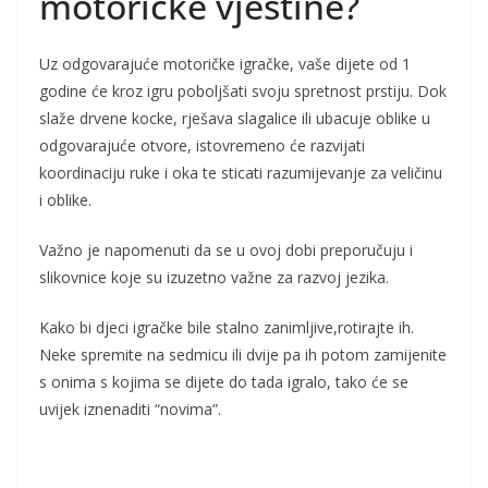
motoričke vještine?
Uz odgovarajuće motoričke igračke, vaše dijete od 1
godine će kroz igru poboljšati svoju spretnost prstiju. Dok
slaže drvene kocke, rješava slagalice ili ubacuje oblike u
odgovarajuće otvore, istovremeno će razvijati
koordinaciju ruke i oka te sticati razumijevanje za veličinu
i oblike.
Važno je napomenuti da se u ovoj dobi preporučuju i
slikovnice koje su izuzetno važne za razvoj jezika.
Kako bi djeci igračke bile stalno zanimljive,rotirajte ih.
Neke spremite na sedmicu ili dvije pa ih potom zamijenite
s onima s kojima se dijete do tada igralo, tako će se
uvijek iznenaditi “novima”.