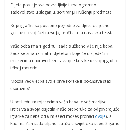
Dijete postaje sve pokretljivije i ima ogromno
zadovoljstvo u slaganju, sortiranju i rušenju predmeta.
Koje igračke su posebno pogodne za djecu od jedne
godine u ovoj fazi razvoja, pročitajte u nastavku teksta.
Vaša beba ima 1 godinu i sada službeno više nije beba.
Sada se smatra malim djetetom koje će u sljedećim
mjesecima napraviti brze razvojne korake u svojoj gruboj
i finoj motorici.
Možda već vježba svoje prve korake ili pokušava stati
uspravno?
U posljednjim mjesecima vaša beba je već marljivo
istraživala svoja osjetila (naše preporuke za odgovarajuće
igračke za bebe od 6 mjeseci možeš pronaći
ovdje
), a
kao mališan sada ciljano istražuje svijet oko sebe. Sigurno