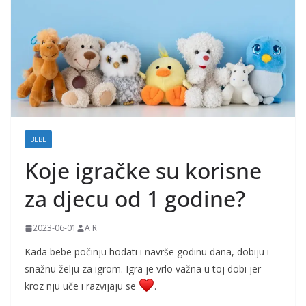
j
k
e
i
t
r
u
BEBE
d
Koje igračke su korisne
n
i
za djecu od 1 godine?
c
e
2023-06-01
A R
Kada bebe počinju hodati i navrše godinu dana, dobiju i
snažnu želju za igrom
. Igra je vrlo važna u toj dobi jer
kroz nju uče i razvijaju se
.