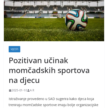
j
k
e
i
t
r
u
VIJESTI
d
Pozitivan učinak
n
i
momčadskih sportova
c
na djecu
e
2025-01-10
A R
Istraživanje provedeno u SAD sugerira kako djeca koja
treniraju momčadske sportove imaju bolje organizacijske