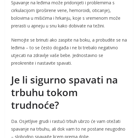
Spavanje na leđima može pridonijeti i problemima s
cirkulacijom (proširene vene, hemoroidi, oticanje),
bolovima u mišićima i hrkanju, koje s vremenom može
prerasti u apneju u snu kako dobivate na težini.
Nemojte se brinuti ako zaspite na boku, a probudite se na
leđima – to se često događa i ne bi trebalo negativno
utjecati na zdravlje vaše bebe. Jednostavno se
preokrenite i nastavite spavati.
Je li sigurno spavati na
trbuhu tokom
trudnoće?
Da. Osjetljive grudi i rastući trbuh ubrzo će vam otežati
spavanje na trbuhu, ali dok vam to ne postane neugodno
– slobodno spavajte licem prema dolje.