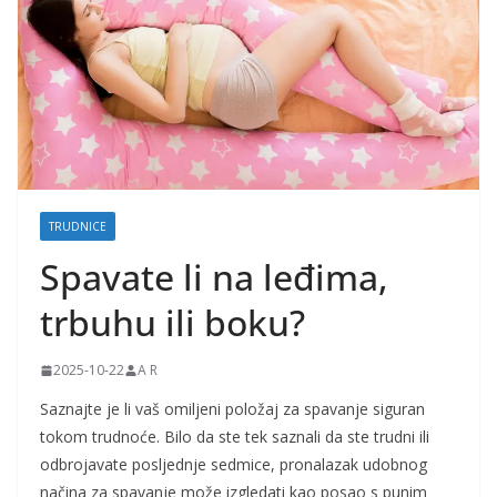
j
k
e
i
t
r
u
TRUDNICE
d
Spavate li na leđima,
n
i
trbuhu ili boku?
c
e
2025-10-22
A R
Saznajte je li vaš omiljeni položaj za spavanje siguran
tokom trudnoće. Bilo da ste tek saznali da ste trudni ili
odbrojavate posljednje sedmice, pronalazak udobnog
načina za spavanje može izgledati kao posao s punim