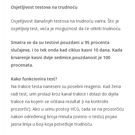
Osjetljivost testova na trudnoću
Osjetljivost današnjih testova na trudnoću varira. Što je
osjetljiviji test, veća je mogućnost da će otkriti trudnoću.
Smatra se da su testovi pouzdani u 95 procenta
slučajeva, i to tek onda kad ciklus kasni 10 dana. Kada
krvarenje kasni dvije sedmice,pouzdanost je 100
procenata.
Kako funkcionira test?
Na trakice testa naneseni su posebni reagensi. Kad žena
radi test, urin prolazi kroz kanal trakice i dolazi do dijela
trakice na kojem se očitava rezultat (i na kontrolni
prozorčić). Ako u urinu postoji HCG, tada se na prozorčiću
nakon određenog broja minuta (ovisno o testu) pojavi
jasna linija u boji koja potvrđuje trudnoću.