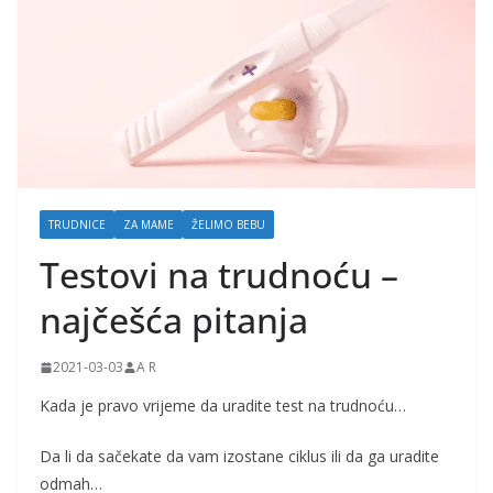
j
k
e
i
t
r
u
TRUDNICE
ZA MAME
ŽELIMO BEBU
d
Testovi na trudnoću –
n
i
najčešća pitanja
c
e
2021-03-03
A R
Kada je pravo vrijeme da uradite test na trudnoću…
Da li da sačekate da vam izostane ciklus ili da ga uradite
odmah…