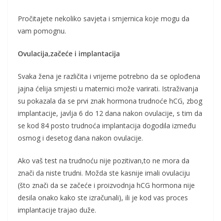
Pročitajete nekoliko savjeta i smjernica koje mogu da
vam pomognu.
Ovulacija,začeće i implantacija
Svaka žena je različita i vrijeme potrebno da se oplođena
jajna ćelija smjesti u maternici može varirati. Istraživanja
su pokazala da se prvi znak hormona trudnoće hCG, zbog
implantacije, javlja 6 do 12 dana nakon ovulacije, s tim da
se kod 84 posto trudnoća implantacija dogodila između
osmog i desetog dana nakon ovulacije.
Ako vaš test na trudnoću nije pozitivan,to ne mora da
znači da niste trudni. Možda ste kasnije imali ovulaciju
(što znači da se začeće i proizvodnja hCG hormona nije
desila onako kako ste izračunali), ili je kod vas proces
implantacije trajao duže.