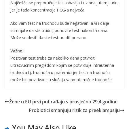
Najčešće se preporučuje test obavljati uz prvi jutarnji urin,
jer je tada koncentracija HCG-a najveća.
Ako vam test na trudnoću bude negativan, a vi i dalje
sumnjate da ste trudni, ponovite test nakon tri dana.
Može se desiti da ste test uradili prerano.
Važno:
Pozitivan test treba za nekoliko dana potvrditi
ultrazvučnim pregledom kojim se potvrđuje intrauterina
trudnoća tj, trudnoća u maternici jer test na trudnoću
može biti pozitivan i u slučaju vanmaternične trudnoće.
Žene u EU prvi put rađaju s prosječno 29,4 godine
Probiotici smanjuju rizik za preeklampsiju
You May Also Like