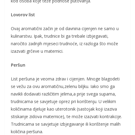
kod osoba koje teže podnose putovanja.
Lovorov list
Ovaj aromatični začin je od davnina cijenjen ne samo u
kulinarstvu. Ipak, trudnice bi ga trebale izbjegavati,
naročito zadnjih mjeseci trudnoće, iz razloga što može
izazvati grčeve u maternici.
Peršun
List peršuna je veoma zdrav i cijenjen. Mnoge blagodeti
se vežu za ovu aromatičnu,zelenu biljku. Iako smo ga
navikli dodavati različitim jelima,a prije svega supama,
trudnicama se savjetuje oprez pri korištenju. U velikim
količinama djeluje kao uterotonik (sastojak koji izaziva
stiskanje zidova maternice), te može izazvati kontrakcije.
Trudnicama se savjetuje izbjegavanje ili korištenje malih
količina peršuna.