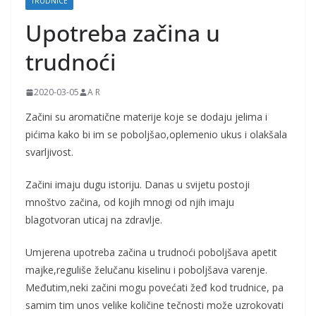
TRUDNICE
j
Upotreba začina u
k
e
trudnoći
i
t
2020-03-05
A R
r
Začini su aromatične materije koje se dodaju jelima i
u
pićima kako bi im se poboljšao,oplemenio ukus i olakšala
d
svarljivost.
n
Začini imaju dugu istoriju. Danas u svijetu postoji
i
mnoštvo začina, od kojih mnogi od njih imaju
c
blagotvoran uticaj na zdravlje.
e
Umjerena upotreba začina u trudnoći poboljšava apetit
majke,reguliše želučanu kiselinu i poboljšava varenje.
Međutim,neki začini mogu povećati žeđ kod trudnice, pa
samim tim unos velike količine tečnosti može uzrokovati