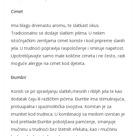
Cimet
Ima blagu drvenastu aromu, te slatkast okus.
Tradicionalno se dodaje slatkim jelima. U nekim
istočnjačkim zemljama cimet koriste i kod pripreme slanih
jela. U trudnoći popravlja raspoloženje i smiruje napetost.
Upotrebljavajte samo male količine cimeta i ne često, radi
moguće alergije na cimet kod djeteta.
Đumbir
Koristi se pri spravljanju slatkih,mesnih i ribljih jela te kao
dodatak čaju ili različitim pićima. Đumbir ima stimulirajuća,
protuupalna i spazmolitička svojstva. Koristan je za
imunitet kod trudnica. U kombinaciji sa medom izvrstan je
kod prehlade.Đumbir poboljšava pamćenje, smanjuje
mučninu u trudnoći bez štetnih efekata, kao i mučninu