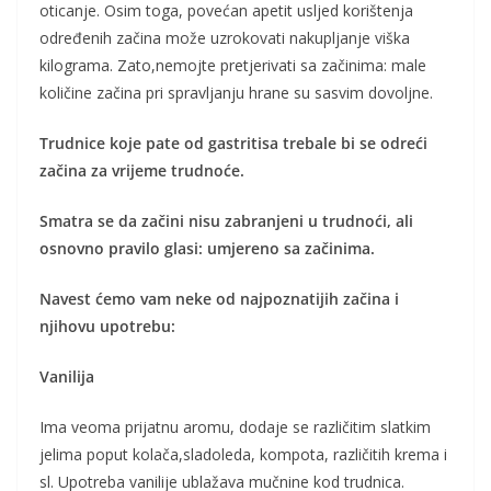
oticanje. Osim toga, povećan apetit usljed korištenja
određenih začina može uzrokovati nakupljanje viška
kilograma. Zato,nemojte pretjerivati sa začinima: male
količine začina pri spravljanju hrane su sasvim dovoljne.
Trudnice koje pate od gastritisa trebale bi se odreći
začina za vrijeme trudnoće.
Smatra se da začini nisu zabranjeni u trudnoći, ali
osnovno pravilo glasi: umjereno sa začinima.
Navest ćemo vam neke od najpoznatijih začina i
njihovu upotrebu:
Vanilija
Ima veoma prijatnu aromu, dodaje se različitim slatkim
jelima poput kolača,sladoleda, kompota, različitih krema i
sl. Upotreba vanilije ublažava mučnine kod trudnica.