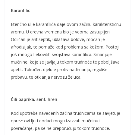
Karanfilić
Eterično ulje karanfilića daje ovom začinu karakterističnu
aromu. U drevna vremena bio je veoma zastupljen.
Odličan je antiseptik, ublažava bolove, moćan je
afrodizijak, te pomaže kod problema sa kožom. Postoji
još mnogo ljekovitih svojstava karanfilića. Smanjuje
mučnine, koje se javljaju tokom trudnoće te poboljšava
apetit. Također, djeluje protiv nadimanja, reguliše
probavu, te otklanja nervozu želuca.
Čili paprika, senf, hren
Kod upotrebe navedenih začina trudnicama se savjetuje
oprez: ovi ljuti dodaci mogu izazvati mučninu i
povraćanje, pa se ne preporučuju tokom trudnoće.