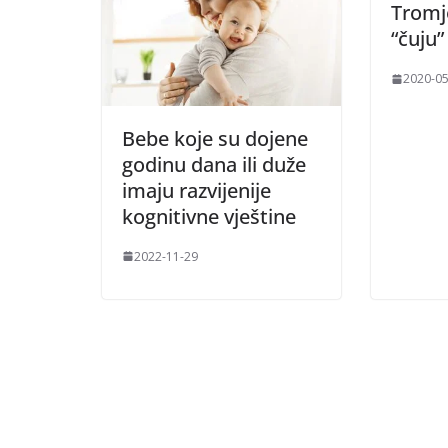
Tromj
“čuju”
2020-05
Bebe koje su dojene
godinu dana ili duže
imaju razvijenije
kognitivne vještine
2022-11-29