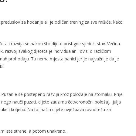
preduslov za hodanje ali je odličan trening za sve mišiće, kako
a i razvija se nakon što dijete postigne sjedeći stav. Većina
, razvoj svakog djeteta je individualan i ovisi o različitim
ah prohodaju. Tu nema mjesta panici jer je najvažnije da je
bi.
Puzanje se postepeno razvija kroz položaje na stomaku. Prije
nego nauči puzati, dijete zauzima četveronožni položaj, ljulja
uke i koljena. Na taj način dijete uvježbava ravnotežu za
om iste strane, a potom unakrsno.