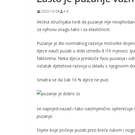
k
2020-10-08
A R
e
Većina stručnjaka tvrdi da puzanje nije neophodan 
i
za njihovu snagu tako i za elastičnost.
t
r
Puzanje je dio normalnog razvoja motorike dojenčet
u
djece nauči puzati u dobi između 8 i10 mjeseci. Ipak
d
faktorima. Neka djeca preskoče fazu puzanja i odm
n
ostatak djetetova razvoja u skladu s njegovom do
i
Smatra se da čak 10 % djece ne puzi.
c
e
se naprijed-nazad i tako naizmjenično opterećuje r
puzanje.
Dijete koje počinje puzati prvo kreće rukom i nog