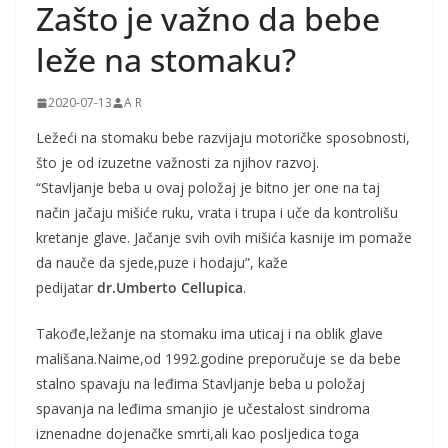
Zašto je važno da bebe
j
k
leže na stomaku?
e
i
2020-07-13
A R
t
Ležeći na stomaku bebe razvijaju motoričke sposobnosti,
r
što je od izuzetne važnosti za njihov razvoj.
u
“Stavljanje beba u ovaj položaj je bitno jer one na taj
način jačaju mišiće ruku, vrata i trupa i uče da kontrolišu
d
kretanje glave. Jačanje svih ovih mišića kasnije im pomaže
n
da nauče da sjede,puze i hodaju”, kaže
i
pedijatar
dr.Umberto Cellupica
.
c
e
Takođe,ležanje na stomaku ima uticaj i na oblik glave
mališana.Naime,od 1992.godine preporučuje se da bebe
stalno spavaju na leđima Stavljanje beba u položaj
spavanja na leđima smanjio je učestalost sindroma
iznenadne dojenačke smrti,ali kao posljedica toga