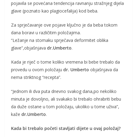
pojavila se povećana tendencija ravnanju stražnjeg dijela
glave (poznato kao plagiocefalija) kod beba.
Za sprječavanje ove pojave ključno je da beba tokom
dana boravi u različitim položajima.
“Ležanje na stomaku sprječava deformitet oblika
glave”,objašnjava
dr.Umberto
.
Kada je riječ o tome koliko vremena bi bebe trebalo da
provedu u ovom položaju
dr. Umberto
objašnjava da
nema striktnog “recepta”.
“Jednom ili dva puta dnevno svakog dana,po nekoliko
minuta je dovoljno, ali svakako bi trebalo ohrabriti bebu
da duže ostane u tom položaju, ukoliko u tome uživa”,
kaže
dr.Umberto
.
Kada bi trebalo početi stavljati dijete u ovaj položaj?