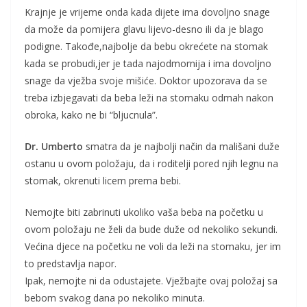
Krajnje je vrijeme onda kada dijete ima dovoljno snage
da može da pomijera glavu lijevo-desno ili da je blago
podigne. Takođe,najbolje da bebu okrećete na stomak
kada se probudi,jer je tada najodmornija i ima dovoljno
snage da vježba svoje mišiće. Doktor upozorava da se
treba izbjegavati da beba leži na stomaku odmah nakon
obroka, kako ne bi “bljucnula”.
Dr. Umberto
smatra da je najbolji način da mališani duže
ostanu u ovom položaju, da i roditelji pored njih legnu na
stomak, okrenuti licem prema bebi.
Nemojte biti zabrinuti ukoliko vaša beba na početku u
ovom položaju ne želi da bude duže od nekoliko sekundi.
Većina djece na početku ne voli da leži na stomaku, jer im
to predstavlja napor.
Ipak, nemojte ni da odustajete. Vježbajte ovaj položaj sa
bebom svakog dana po nekoliko minuta.