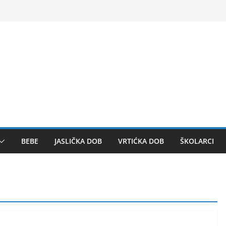
BEBE
JASLIČKA DOB
VRTIĆKA DOB
ŠKOLARCI