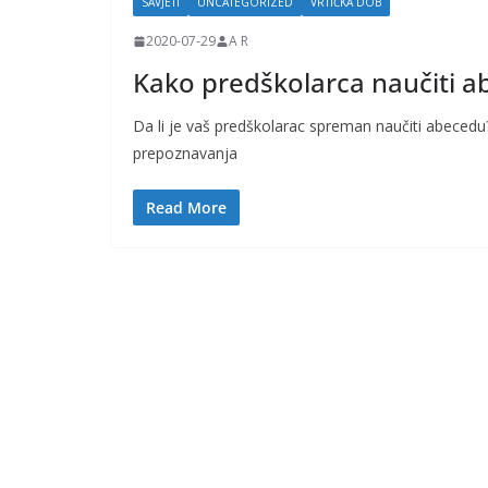
SAVJETI
UNCATEGORIZED
VRTIĆKA DOB
k
2020-07-29
A R
e
Kako predškolarca naučiti 
i
t
Da li je vaš predškolarac spreman naučiti abecedu?
r
prepoznavanja
u
d
Read More
n
i
c
e