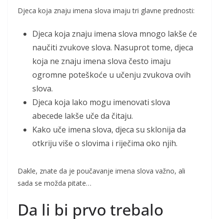
Djeca koja znaju imena slova imaju tri glavne prednosti:
Djeca koja znaju imena slova mnogo lakše će
naučiti zvukove slova. Nasuprot tome, djeca
koja ne znaju imena slova često imaju
ogromne poteškoće u učenju zvukova ovih
slova.
Djeca koja lako mogu imenovati slova
abecede lakše uče da čitaju.
Kako uče imena slova, djeca su sklonija da
otkriju više o slovima i riječima oko njih.
Dakle, znate da je poučavanje imena slova važno, ali
sada se možda pitate…
Da li bi prvo trebalo