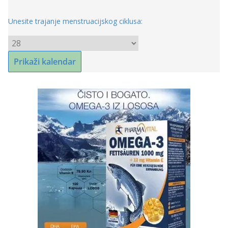
Unesite trajanje menstruacijskog ciklusa: