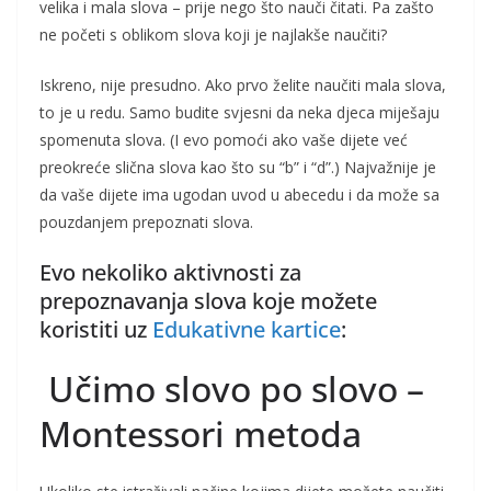
velika i mala slova – prije nego što nauči čitati. Pa zašto
ne početi s oblikom slova koji je najlakše naučiti?
Iskreno, nije presudno. Ako prvo želite naučiti mala slova,
to je u redu. Samo budite svjesni da neka djeca miješaju
spomenuta slova. (I evo pomoći ako vaše dijete već
preokreće slična slova kao što su “b” i “d”.) Najvažnije je
da vaše dijete ima ugodan uvod u abecedu i da može sa
pouzdanjem prepoznati slova.
Evo nekoliko aktivnosti za
prepoznavanja slova koje možete
koristiti uz
Edukativne kartice
:
Učimo slovo po slovo –
Montessori metoda