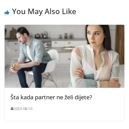
You May Also Like
Šta kada partner ne želi dijete?
2023-08-10