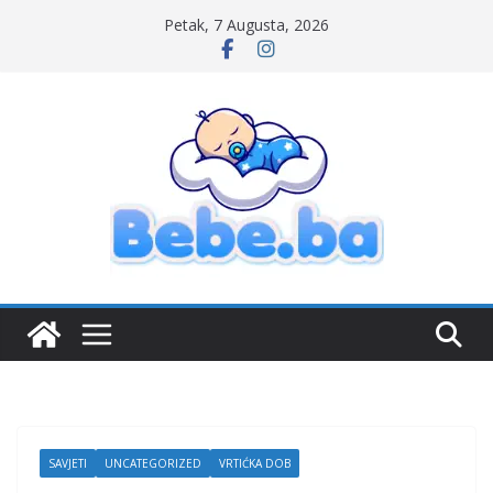
Skip
Petak, 7 Augusta, 2026
to
content
P
o
r
t
a
l
z
a
m
SAVJETI
UNCATEGORIZED
VRTIĆKA DOB
a