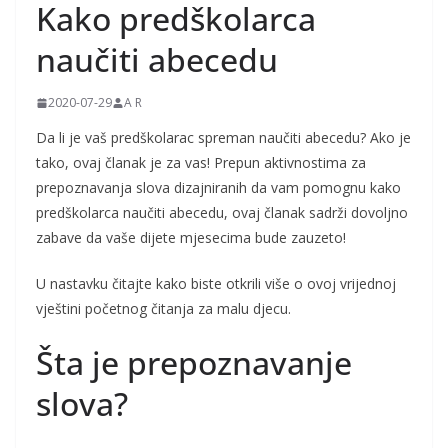
Kako predškolarca
j
k
naučiti abecedu
e
i
2020-07-29
A R
t
Da li je vaš predškolarac spreman naučiti abecedu? Ako je
r
tako, ovaj članak je za vas! Prepun aktivnostima za
u
prepoznavanja slova dizajniranih da vam pomognu kako
predškolarca naučiti abecedu, ovaj članak sadrži dovoljno
d
zabave da vaše dijete mjesecima bude zauzeto!
n
i
U nastavku čitajte kako biste otkrili više o ovoj vrijednoj
c
vještini početnog čitanja za malu djecu.
e
Šta je prepoznavanje
slova?