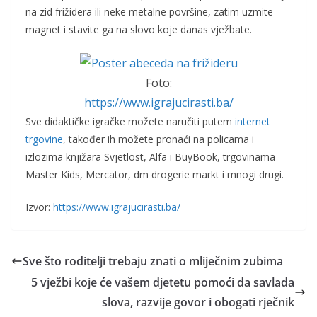
na zid frižidera ili neke metalne površine, zatim uzmite
magnet i stavite ga na slovo koje danas vježbate.
Foto:
https://www.igrajucirasti.ba/
Sve didaktičke igračke možete naručiti putem
internet
trgovine
, također ih možete pronaći na policama i
izlozima knjižara Svjetlost, Alfa i BuyBook, trgovinama
Master Kids, Mercator, dm drogerie markt i mnogi drugi.
Izvor:
https://www.igrajucirasti.ba/
Sve što roditelji trebaju znati o mliječnim zubima
5 vježbi koje će vašem djetetu pomoći da savlada
slova, razvije govor i obogati rječnik