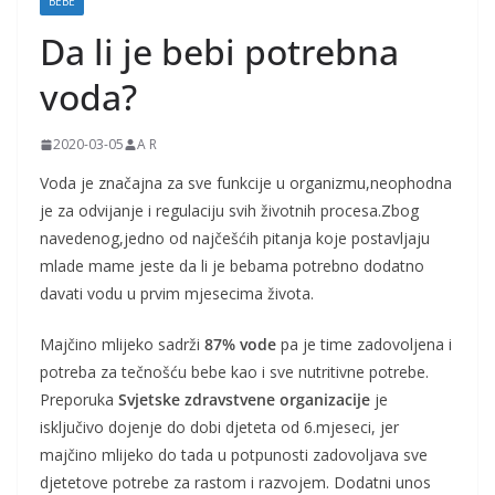
BEBE
j
Da li je bebi potrebna
k
e
voda?
i
t
2020-03-05
A R
r
Voda je značajna za sve funkcije u organizmu,neophodna
u
je za odvijanje i regulaciju svih životnih procesa.Zbog
d
navedenog,jedno od najčešćih pitanja koje postavljaju
mlade mame jeste da li je bebama potrebno dodatno
n
davati vodu u prvim mjesecima života.
i
c
Majčino mlijeko sadrži
87% vode
pa je time zadovoljena i
e
potreba za tečnošću bebe kao i sve nutritivne potrebe.
Preporuka
Svjetske zdravstvene organizacije
je
isključivo dojenje do dobi djeteta od 6.mjeseci, jer
majčino mlijeko do tada u potpunosti zadovoljava sve
djetetove potrebe za rastom i razvojem. Dodatni unos