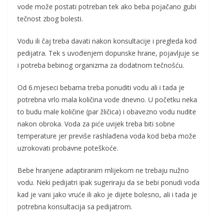
vode može postati potreban tek ako beba pojačano gubi
tečnost zbog bolesti.
Vodu ili čaj treba davati nakon konsultacije i pregleda kod
pedijatra. Tek s uvođenjem dopunske hrane, pojavljuje se
i potreba bebinog organizma za dodatnom tečnošću.
Od 6.mjeseci bebama treba ponuditi vodu ali i tada je
potrebna vrlo mala količina vode dnevno. U početku neka
to budu male količine (par žličica) i obavezno vodu nudite
nakon obroka. Voda za piće uvijek treba biti sobne
temperature jer previše rashlađena voda kod beba može
uzrokovati probavne poteškoće.
Bebe hranjene adaptiranim mlijekom ne trebaju nužno
vodu. Neki pedijatri ipak sugeriraju da se bebi ponudi voda
kad je vani jako vruće ili ako je dijete bolesno, ali i tada je
potrebna konsultacija sa pedijatrom.