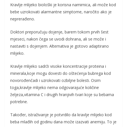
Kravlje mlijeko biološki je korisna namirnica, ali može kod
bebe uzrokovati alarmantne simptome, naročito ako je
neprerađeno.
Doktori preporučuju dojenje, barem tokom prvih šest
mjeseci, nakon čega se uvodi dohrana, ali se može i
nastaviti s dojenjem. Alternativa je gotovo adaptirano
mlijeko.
Kravlje mlijeko sadrži visoke koncentracije proteina i
minerala,koje mogu dovesti do oštećenja bubrega kod
novorođenčadi i uzrokovati ozbiljne bolesti. Osim
toga,kravlje mlijeko nema odgovarajuće količine
željeza,vitamina C i drugih hranjivih tvari koje su bebama
potrebne.
Također, istraživanje je potvrdilo da kravlje mlijeko kod
beba mlađih od godinu dana može izazvati anemiju. To je