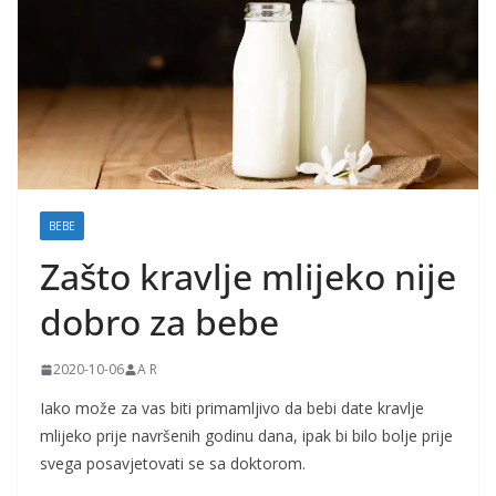
j
k
e
i
t
r
u
BEBE
d
Zašto kravlje mlijeko nije
n
i
dobro za bebe
c
e
2020-10-06
A R
Iako može za vas biti primamljivo da bebi date kravlje
mlijeko prije navršenih godinu dana, ipak bi bilo bolje prije
svega posavjetovati se sa doktorom.