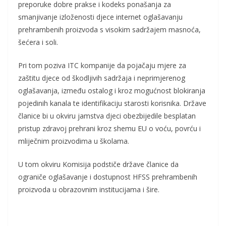
preporuke dobre prakse i kodeks ponašanja za
smanjivanje izloženosti djece internet oglašavanju
prehrambenih proizvoda s visokim sadržajem masnoća,
šećera i soli.
Pri tom poziva ITC kompanije da pojačaju mjere za
zaštitu djece od škodljivih sadržaja i neprimjerenog
oglašavanja, između ostalog i kroz mogućnost blokiranja
pojedinih kanala te identifikaciju starosti korisnika. Države
članice bi u okviru jamstva djeci obezbijedile besplatan
pristup zdravoj prehrani kroz shemu EU o voću, povrću i
mliječnim proizvodima u školama.
U tom okviru Komisija podstiče države članice da
ograniče oglašavanje i dostupnost HFSS prehrambenih
proizvoda u obrazovnim institucijama i šire.