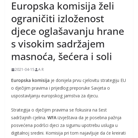
Europska komisija želi
j
k
ograničiti izloženost
e
djece oglašavanju hrane
i
s visokim sadržajem
t
r
masnoća, šećera i soli
u
d
2021-04-15
A R
n
Europska komisija
je donijela prvu cjelovitu strategiju EU
i
o dječijim pravima i prijedlog preporuke Savjeta o
c
uspostavljanju europskog jamstva za djecu.
e
Strategija o dječijim pravima se fokusira na šest
sadržajnih cjelina.
WFA
izvještava da je posebna pažnja
posvećena podršci djeci za sigurnu upotrebu usluga u
digitalnoj sredini. Komisija pri tom najavljuje da će kreirati