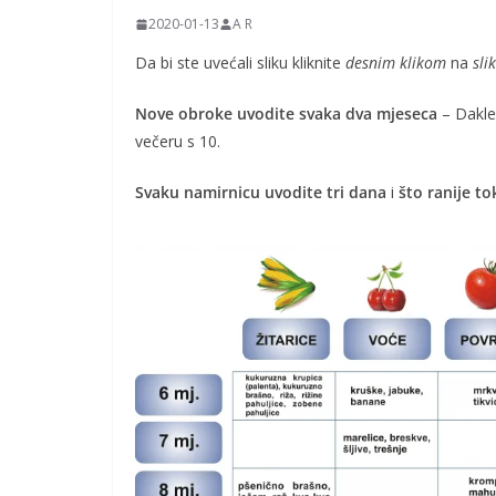
2020-01-13
A R
Da bi ste uvećali sliku kliknite
desnim klikom
na
sli
Nove obroke uvodite svaka dva mjeseca
– Dakle
večeru s 10.
Svaku namirnicu uvodite tri dana
i
što ranije to